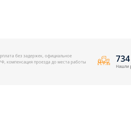
арплата без задержек, официальное
797
РФ, компенсация проезда до места работы
Нашли 
Лицам
Разделы
вое делопроизводство
Вакансии