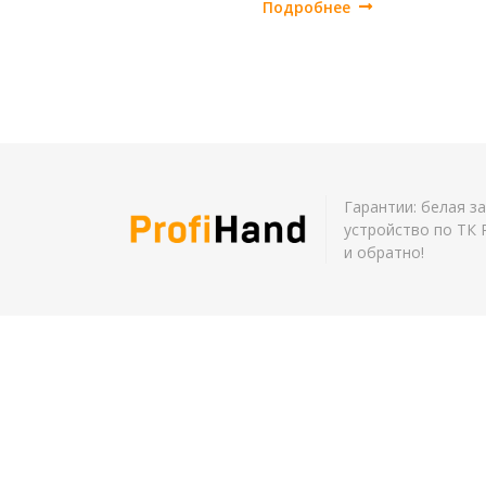
Подробнее
Гарантии: белая з
устройство по ТК 
и обратно!
Услуги
Юр. 
Оформление документов
Кадро